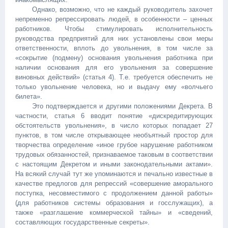
Однако, возможно, что не каждый руководитель захочет
непременно репрессировать людей, в особенности – ценных
работников. Чтобы стимулировать исполнительность
руководства предприятий для них установлены свои меры
ответственности, вплоть до увольнения, в том числе за
«сокрытие (подмену) основания увольнения работника при
наличии основания для его увольнения за совершение
виновных действий» (статья 4). Т.е. требуется обеспечить не
только увольнение человека, но и выдачу ему «волчьего
билета».
Это подтверждается и другими положениями Декрета. В
частности, статья 6 вводит понятие «дискредитирующих
обстоятельств увольнения», в число которых попадает 27
пунктов, в том числе открывающее необъятный простор для
творчества определение «иное грубое нарушение работником
трудовых обязанностей, признаваемое таковым в соответствии
с настоящим Декретом и иными законодательными актами».
На всякий случай тут же упоминаются и печально известные в
качестве предлогов для репрессий «совершение аморального
поступка, несовместимого с продолжением данной работы»
(для работников системы образования и госслужащих), а
также «разглашение коммерческой тайны» и «сведений,
составляющих государственные секреты».